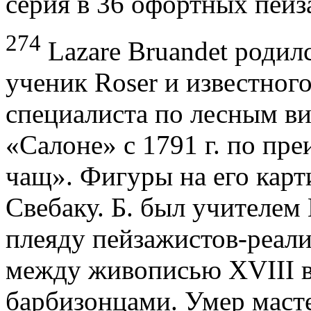
серия в 36 офортных пейз
274
Lazare Bruandet родилс
ученик Roser и известного
специалиста по лесным вид
«Салоне» с 1791 г. по пр
чащ». Фигуры на его карт
Свебаку. Б. был учителе
плеяду пей­зажистов-реал
между живописью XVIII в.
барбизонцами. Умер масте