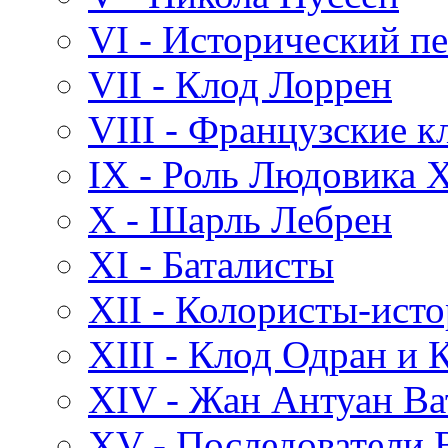
VI - Исторический п
VII - Клод Лоррен
VIII - Французские к
IX - Роль Людовика X
X - Шарль Лебрен
XI - Баталисты
XII - Колористы-ист
XIII - Клод Одран и
XIV - Жан Антуан Ва
XV - Последователи 