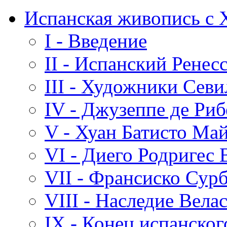
Испанская живопись с 
I - Введение
II - Испанский Ренес
III - Художники Сев
IV - Джузеппе де Риб
V - Хуан Батисто Ма
VI - Диего Родригес 
VII - Франсиско Сур
VIII - Наследие Вела
IX - Конец испанског