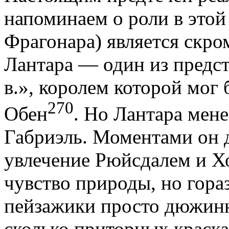
напоми­наем о роли в этой
Фрагонара) является скр
Лантара — один из предст
в.», королем которой мог 
270
Обен
. Но Лантара мене
Габриэль. Мо­ментами он 
увлечение Рюйсдалем и Хо
чувство природы, но гораз
пейзажики просто дюжинн
сколько приторных красках