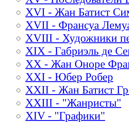
XVI - Жан Батист С
XVII - Франсуа Лему
XVIII - Художники пе
XIX - Габриэль де С
XX - Жан Оноре Фра
XXI - Юбер Робер
XXII - Жан Батист Гр
XXIII - "Жанристы"
XIV - "Графики"