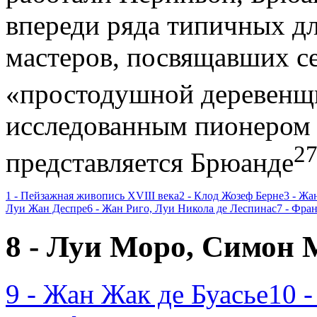
впереди ряда типич­ных 
мастеров, посвящавших с
«простодушной деревен
исследованным пионером 
2
представляется Брюан­де
1 - Пейзажная живопись XVIII века
2 - Клод Жозеф Берне
3 - Жа
Луи Жан Деспре
6 - Жан Риго, Луи Никола де Леспинас
7 - Фра
8 - Луи Моро, Симон
9 - Жан Жак де Буасье
10 