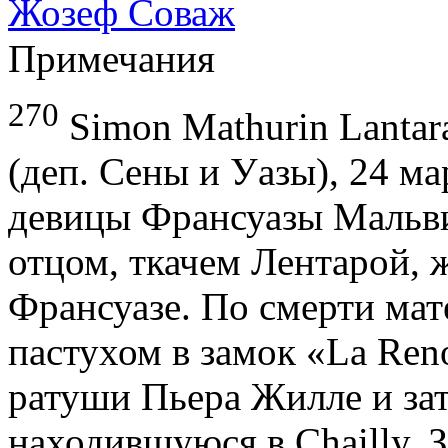
Жозеф Соваж
Примечания
270
Simon Mathurin Lantara
(деп. Сены и Уазы), 24 ма
девицы Франсуазы Мальв
отцом, ткачем Лентарой, 
Франсуазе. По смерти мате
пастухом в замок «La Ren
ратуши Пьера Жилле и за
находившуюся в Chailly. 