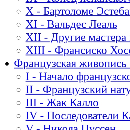
X - Бартоломе Эстеб
XI - Вальдес Леаль
XII - Другие мастера
XIII - Франсиско Хос
Французская живопись с
I - Начало французск
II - Французский нат
III - Жак Калло
IV - Последователи К
V - Никола Пуссен