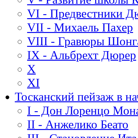
VI - Предвестники Д
VII - Михаель Пахер
VIII - Гравюры Шонг
IX - Альбрехт Дюрер
X
XI
Тосканский пейзаж в на
I - Дон Лоренцо Мон
II - Анжелико Беато