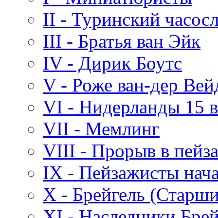
II - Туринский часос
III - Братья ван Эйк
IV - Дирик Боутс
V - Роже ван-дер Вей
VI - Нидерланды 15 в
VII - Мемлинг
VIII - Прорыв в пей
IX - Пейзажисты нача
X - Брейгель (Старш
XI - Наследники Брей