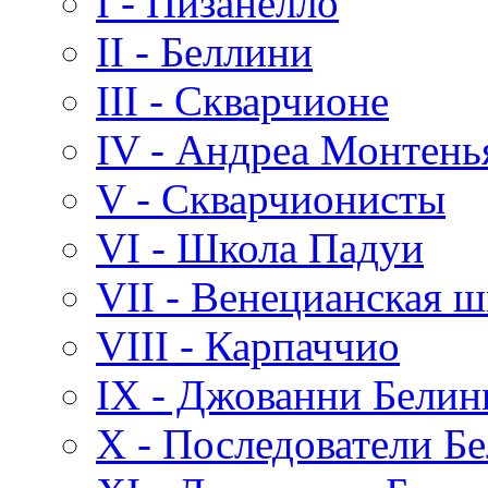
I - Пизанелло
II - Беллини
III - Скварчионе
IV - Андреа Монтень
V - Скварчионисты
VI - Школа Падуи
VII - Венецианская ш
VIII - Карпаччио
IX - Джованни Белин
X - Последователи Б