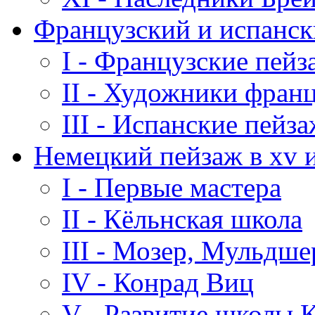
Французский и испанск
I - Французские пей
II - Художники франц
III - Испанские пейз
Немецкий пейзаж в xv и
I - Первые мастера
II - Кёльнская школа
III - Мозер, Мульдше
IV - Конрад Виц
V - Развитие школы 