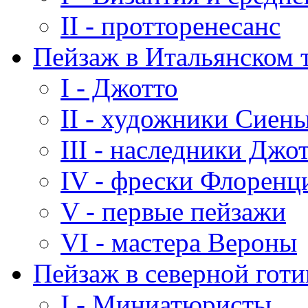
II - протторенесанс
Пейзаж в Итальянском 
I - Джотто
II - художники Сиен
III - наследники Джо
IV - фрески Флоренц
V - первые пейзажи
VI - мастера Вероны
Пейзаж в северной гот
I - Миниатюристы