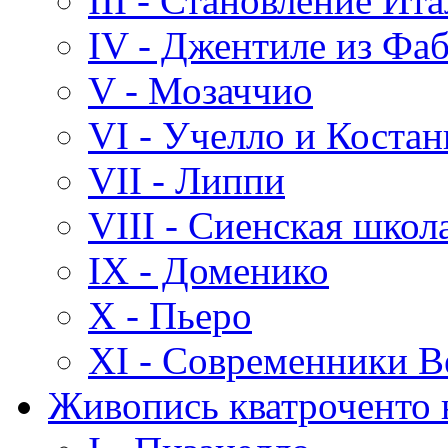
III - Становление Ит
IV - Джентиле из Фа
V - Мозаччио
VI - Учелло и Костан
VII - Липпи
VIII - Сиенская школ
IX - Доменико
X - Пьеро
XI - Современники В
Живопись кватроченто 