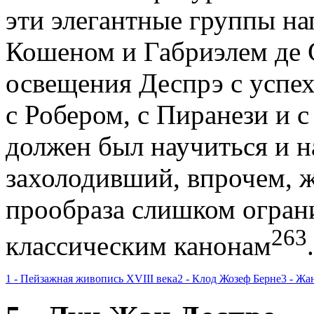
эти элегантные группы на
Кошеном и Габриэлем де 
освещения Дес­прэ с успе
с Робером, с Пиранези и 
должен был научиться и н
захолодивший, впрочем, ж
прообраза слишком огран
263
классическим канонам
.
1 - Пейзажная живопись XVIII века
2 - Клод Жозеф Берне
3 - Жа