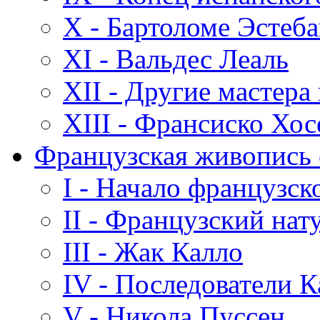
X - Бартоломе Эстеб
XI - Вальдес Леаль
XII - Другие мастера
XIII - Франсиско Хос
Французская живопись с
I - Начало французск
II - Французский нат
III - Жак Калло
IV - Последователи К
V - Никола Пуссен