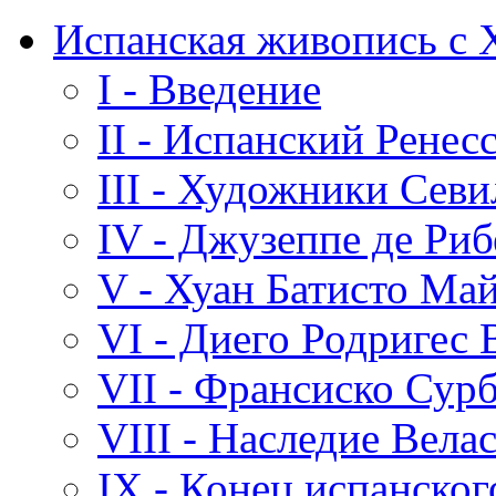
Испанская живопись с 
I - Введение
II - Испанский Ренес
III - Художники Сев
IV - Джузеппе де Риб
V - Хуан Батисто Ма
VI - Диего Родригес 
VII - Франсиско Сур
VIII - Наследие Вела
IX - Конец испанског