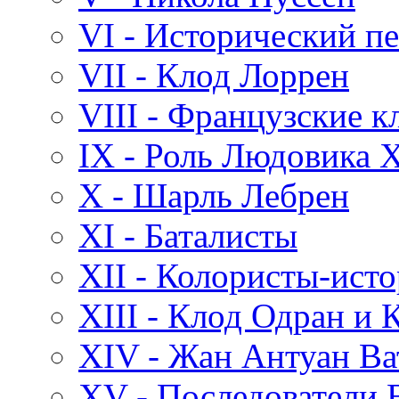
VI - Исторический п
VII - Клод Лоррен
VIII - Французские к
IX - Роль Людовика X
X - Шарль Лебрен
XI - Баталисты
XII - Колористы-ист
XIII - Клод Одран и
XIV - Жан Антуан Ва
XV - Последователи 