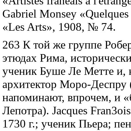
«Artistes franeais a l'etra
Gabriel Monsey «Quelques a
«Les Arts», 1908, № 74.
263 К той же группе Робе
этюдах Рима, историчес­к
ученик Буше Ле Метте и, 
архитектор Моро-Деспру 
напоминают, впрочем, и «
Лепотра). Jacques Fran3o
1730 г.; ученик Пьера; п