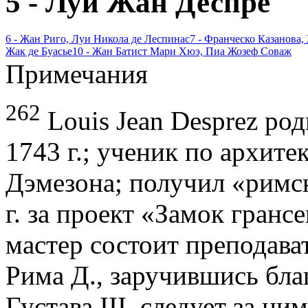
5 - Луи Жан Деспре
6 - Жан Риго, Луи Никола де Леспинас
7 - Франческо Казанова
Жак де Буасье
10 - Жан Батист Мари Хюэ, Пиа Жозеф Соваж
Примечания
262
Louis Jean Desprez род
1743 г.; ученик по архи­те
Дэмезона; получил «римск
г. за проект «Замок грансе
мастер состоит преподават
Рима Д., заручившись бла
Густава III, следует за ним