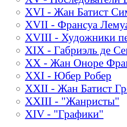
XVI - Жан Батист С
XVII - Франсуа Лему
XVIII - Художники пе
XIX - Габриэль де С
XX - Жан Оноре Фра
XXI - Юбер Робер
XXII - Жан Батист Гр
XXIII - "Жанристы"
XIV - "Графики"