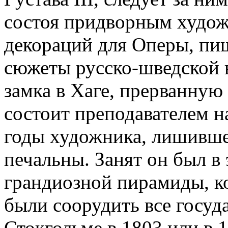
состоя при­дворным худож
декораций для Оперы, пиш
сюжеты русско-шведской 
замка в Хаге, прерванную 
состоит преподавателем н
годы художника, лишивше
пе­чальны. Занят он был в
грандиозной пирамиды, к
были соорудить все госуд
Стокгольме в 1803 или в 1