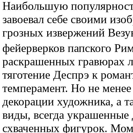
Наибольшую популярност
завоевал себе своими из
грозных извержений Везу
фейервер­ков папского Ри
раскрашенных гравюрах л
тяготение Деспрэ к романт
темперамент. Но не мене
декорации худож­ника, а 
виды, всегда украшенные 
схваченных фигурок. Мом