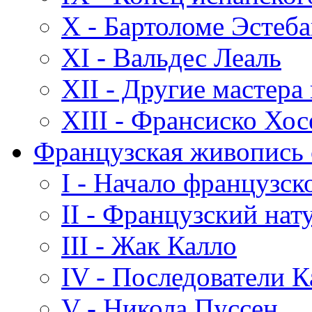
X - Бартоломе Эстеб
XI - Вальдес Леаль
XII - Другие мастера
XIII - Франсиско Хос
Французская живопись с
I - Начало французск
II - Французский нат
III - Жак Калло
IV - Последователи К
V - Никола Пуссен