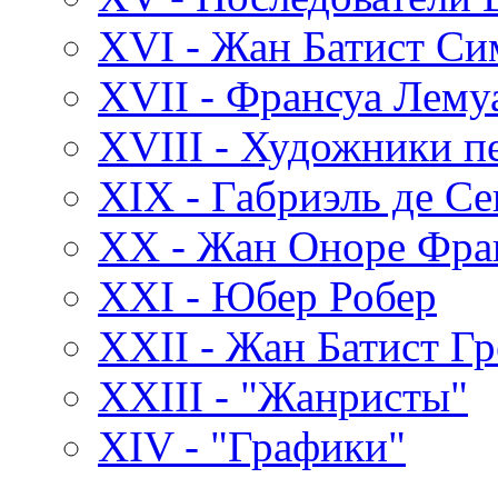
XVI - Жан Батист С
XVII - Франсуа Лему
XVIII - Художники пе
XIX - Габриэль де С
XX - Жан Оноре Фра
XXI - Юбер Робер
XXII - Жан Батист Гр
XXIII - "Жанристы"
XIV - "Графики"