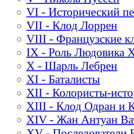
VI - Исторический п
VII - Клод Лоррен
VIII - Французские к
IX - Роль Людовика X
X - Шарль Лебрен
XI - Баталисты
XII - Колористы-ист
XIII - Клод Одран и
XIV - Жан Антуан Ва
XV - Последователи 