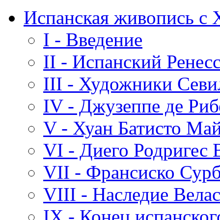
Испанская живопись с 
I - Введение
II - Испанский Ренес
III - Художники Сев
IV - Джузеппе де Риб
V - Хуан Батисто Ма
VI - Диего Родригес 
VII - Франсиско Сур
VIII - Наследие Вела
IX - Конец испанског