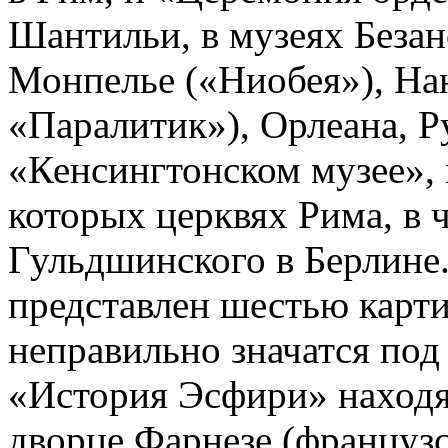
Шантильи, в музеях Безан
Монпелье («Ниобея»), На
«Паралитик»), Орлеана, Р
«Кенсингтонском музее», 
которых церквях Рима, в 
Гульдшинского в Берлине.
представлен шестью карти
неправиль­но значатся под
«История Эсфири» находят
дворце Фарнезе (французс