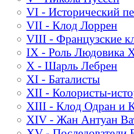
VI - Исторический п
VII - Клод Лоррен
VIII - Французские к
IX - Роль Людовика X
X - Шарль Лебрен
XI - Баталисты
XII - Колористы-ист
XIII - Клод Одран и
XIV - Жан Антуан Ва
XV - Последователи 