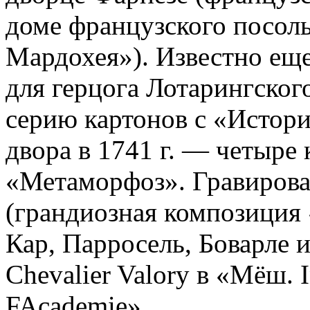
доме французского посол
Мардохея»). Известно еще,
для герцога Лотарингског
се­рию картонов с «Истор
двора в 1741 г. — четыре
«Метаморфоз». Гравировал
(грандиозная ком­позиция
Кар, Парросель, Боварле и
Chevalier Valory в «Мёш. I
FAcademie».