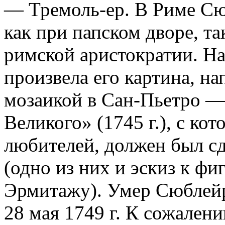
— Тремоль-ер. В Риме Сю
как при папском дворе, та
римской аристократии. Н
произвела его кар­тина, н
мозаикой в Сан-Пьетро —
Великого» (1745 г.), с ко
любителей, должен был сд
(одно из них и эскиз к ф
Эрми­тажу). Умер Сюблейр
28 мая 1749 г. К сожалени