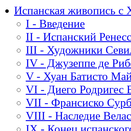
Испанская живопись с 
I - Введение
II - Испанский Ренес
III - Художники Сев
IV - Джузеппе де Риб
V - Хуан Батисто Ма
VI - Диего Родригес 
VII - Франсиско Сур
VIII - Наследие Вела
IX - Конец испанског