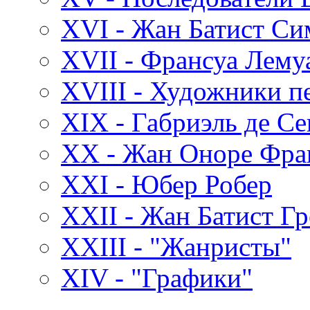
XVI - Жан Батист С
XVII - Франсуа Лему
XVIII - Художники пе
XIX - Габриэль де С
XX - Жан Оноре Фра
XXI - Юбер Робер
XXII - Жан Батист Гр
XXIII - "Жанристы"
XIV - "Графики"