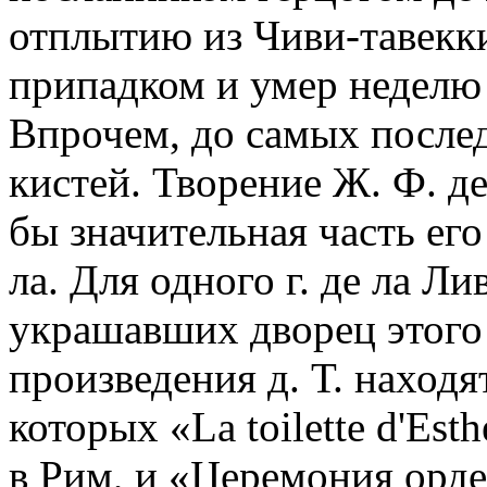
отплытию из Чиви-тавекки
припадком и умер неделю 
Впрочем, до самых послед
кистей. Творение Ж. Ф. д
бы значительная часть ег
ла. Для одного г. де ла Л
украшавших дворец этого 
произведения д. Т. находят
которых «La toilette d'Est
в Рим, и «Церемония орден