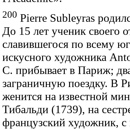
200
Pierre Subleyras родилс
До 15 лет ученик своего о
славившегося по всему ю
ис­кусного художника Antoi
С. прибывает в Париж; два
заграничную поездку. В Ри
женится на известной ми
Тибальди (1739), на сест
французский художник, с