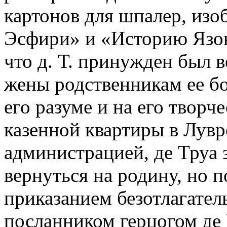
картонов для шпалер, из
Эсфири» и «Историю Язона
что д. Т. принуж­ден был 
жены родственникам ее бог
его разуме и на его творч
казенной кварти­ры в Лув
администрацией, де Труа 
вернуться на родину, но 
приказанием безотлагатель
посланником герцогом де