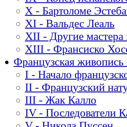
X - Бартоломе Эстеб
XI - Вальдес Леаль
XII - Другие мастера
XIII - Франсиско Хос
Французская живопись с
I - Начало французск
II - Французский нат
III - Жак Калло
IV - Последователи К
V - Никола Пуссен