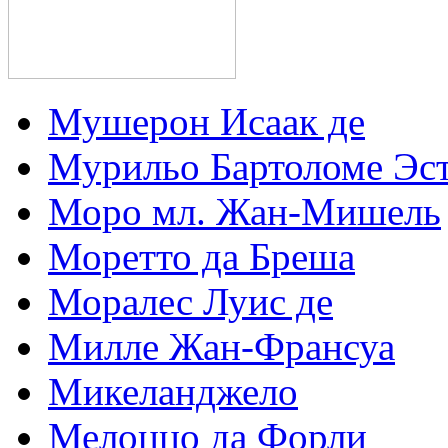
Мушерон Исаак де
Мурильо Бартоломе Эс
Моро мл. Жан-Мишель
Моретто да Бреша
Моралес Луис де
Милле Жан-Франсуа
Микеланджело
Мелоццо да Форли