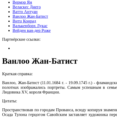
Вермэр Ян
Веласкес Диего
Ватто Антуан
Ванлоо Жан-Батист
Витц Конрад
Валькенборх Лукас
Вейден ван-дер Роже
Партнёрские ссылки:
Ванлоо Жан-Батист
Краткая справка:
Ванлоо, Жан-Батист (11.01.1684 г. - 19.09.1745 г.) - флама
полотнах изображались портреты. Самым успешным в семье
Людовика ХV, короля Франции.
Цитаты:
Пространствовав по городам Прованса, всюду копируя знаменит
Осада Тулона герцогом Савойским заставляет художника перес