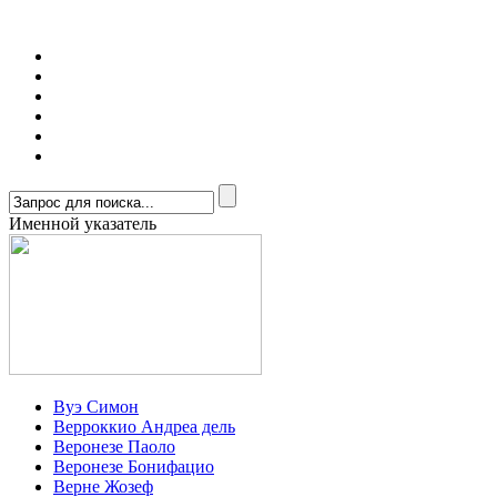
Именной указатель
Вуэ Симон
Верроккио Андреа дель
Веронезе Паоло
Веронезе Бонифацио
Верне Жозеф