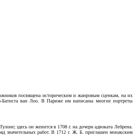
художников посвящена историческим и жанровым сценкам, на их
а-Батиста ван Лоо. В Париже им написаны многие портреты
лоне; здесь он женится в 1708 г. на дочери адвоката Лебрена.
ряд значительных работ. В 1712 г. Ж. Б. приглашен монакским