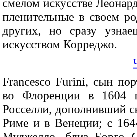
смелом искусстве Леонард
пленительные в своем р
других, но сразу узна
искусством Корреджо.
Francesco Furini, сын по
во Флоренции в 1604 г
Росселли, дополнивший с
Риме и в Венеции; с 164
Муджелло, близ Борго 