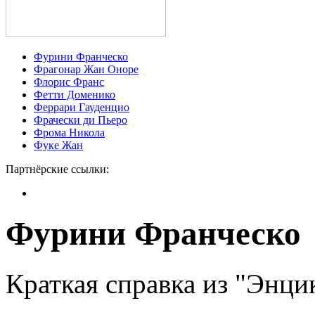
Фурини Франческо
Фрагонар Жан Оноре
Флорис Франс
Фетти Доменико
Феррари Гауденцио
Фрачески ди Пьеро
Фрома Никола
Фуке Жан
Партнёрские ссылки:
Фурини Франческо
Краткая справка из "Энц