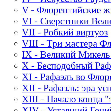
V - Флорентийские 
VI - Сверстники Вел
VII - Робкий виртуоз
VIII - Три мастера Ф
IX - Великий Микель
X - Бесподобный Раф
XI - Рафаэль во Фло
XII - Рафаэль: эра ус
XIII - Начало конца "
XIV - Уставший Гени