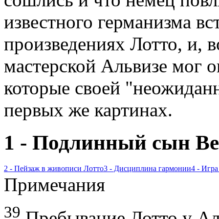
известного германизма вс
произведениях Лотто, и, в
мастерской Альвизе мог о
которые своей "неожидан
первых же картинах.
1 - Подлинный сын В
2 - Пейзаж в живописи Лотто
3 - Дисциплина гармонии
4 - Игра
Примечания
39
Пребывание Лотто у Аль