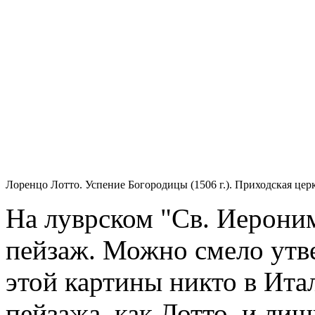
Лоренцо Лотто. Успение Богородицы (1506 г.). Приходская церк
На луврском "Св. Иерони
пейзаж. Можно смело утве
этой картины никто в Ита
пейзажа, как Лотто, и ли