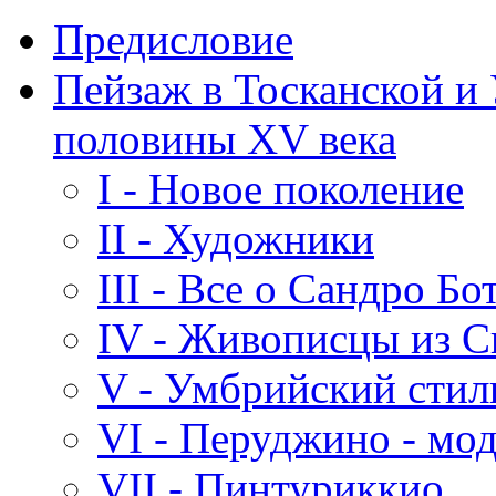
Предисловие
Пейзаж в Тосканской и
половины XV века
I - Новое поколение
II - Художники
III - Все о Сандро Б
IV - Живописцы из 
V - Умбрийский стил
VI - Перуджино - мо
VII - Пинтуриккио