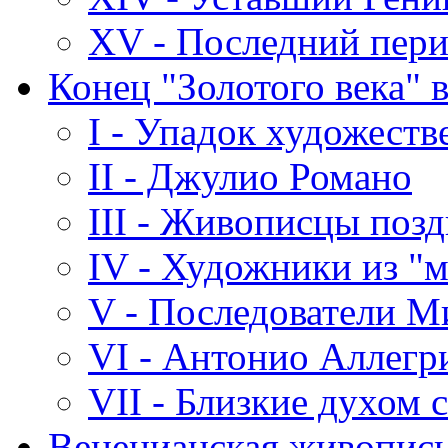
XV - Последний пери
Конец "Золотого века" 
I - Упадок художест
II - Джулио Романо
III - Живописцы позд
IV - Художники из "м
V - Последователи 
VI - Антонио Аллегр
VII - Близкие духом 
Венецианская живопись