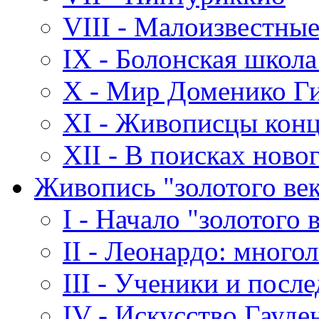
VIII - Малоизвестны
IX - Болонская школ
X - Мир Доменико Г
XI - Живописцы конц
XII - В поисках ново
Живопись "золотого век
I - Начало "золотого 
II - Леонардо: много
III - Ученики и посл
IV - Искусство Гауд