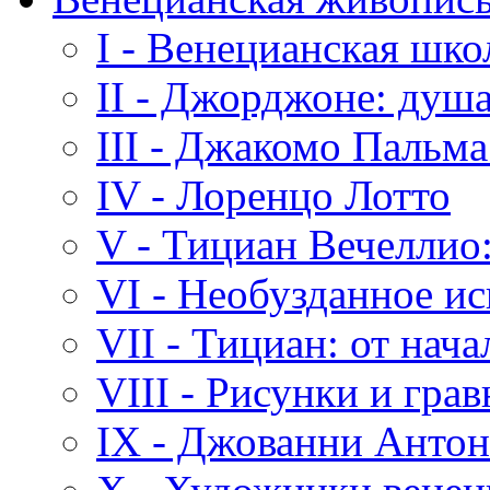
I - Венецианская шк
II - Джорджоне: душа
III - Джакомо Пальм
IV - Лоренцо Лотто
V - Тициан Вечеллио:
VI - Необузданное и
VII - Тициан: от нача
VIII - Рисунки и гра
IX - Джованни Анто