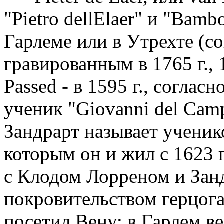
"Pietro dellElaer" и "Bamb
Гарлеме или в Утрехте (с
гравированным в 1765 г., 
Passed - в 1595 г., согласн
ученик "Giovanni del Cam
Зандрарт называет ученик
которым он и жил с 1623 г
с Клодом Лорреном и Занд
покровительством герцога
посетил Вену; в Гарлем ве