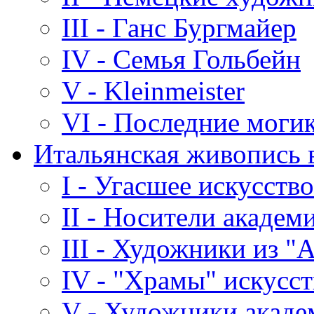
III - Ганс Бургмайер
IV - Семья Гольбейн
V - Kleinmeister
VI - Последние моги
Итальянская живопись в
I - Угасшее искусство
II - Носители акаде
III - Художники из "
IV - "Храмы" искусст
V - Художники акаде