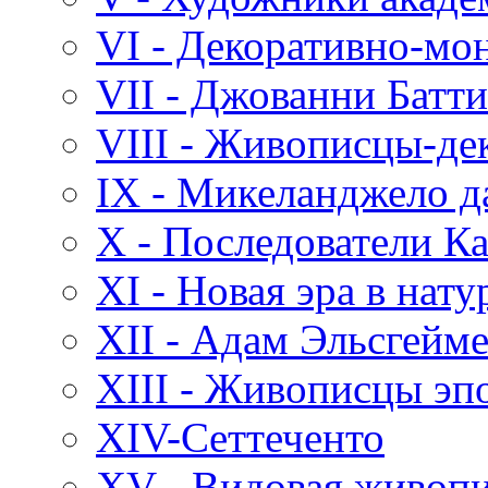
VI - Декоративно-мо
VII - Джованни Батт
VIII - Живописцы-де
IX - Микеланджело д
X - Последователи К
XI - Новая эра в нат
XII - Адам Эльсгейм
XIII - Живописцы эп
XIV-Сеттеченто
XV - Видовая живоп