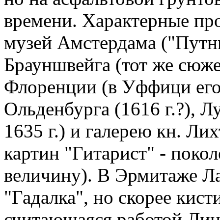
времени. Характерные пр
музей Амстердама ("Путник
Брауншвейга (тот же сюжет
Флоренции (в Уффици его
Ольденбурга (1616 г.?), Л
1635 г.) и галерею кн. Ли
картин "Гитарист" - поко
величину). В Эрмитаже Л
"Гадалка", но скорее кис
считающаяся работой Лин