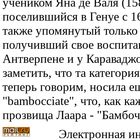
учеником Яна де Валя (158
поселившийся в Генуе с 161
также упомянутый только
получивший свое воспитан
Антверпене и у Караваджо
заметить, что та категори
теперь говорим, носила ещ
"bambocciate", что, как к
прозвища Лаара - "Бамбоч
Электронная ин