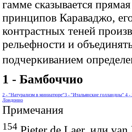
гамме сказывается прямая
принципов Караваджо, ег
контрастных теней произ
рельефности и объединять
подчеркиванием определе
1 - Бамбоччио
2 - "Натурализм в миниатюре"
3 - "Итальянские голландцы"
4 -
Лондонио
Примечания
154
Pieter de Laer, или va