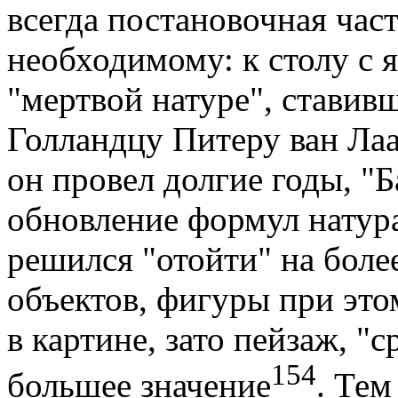
всегда постановочная час
необходимому: к столу с я
"мертвой натуре", ставивш
Голландцу Питеру ван Лаа
он провел долгие годы, "
обновление формул натур
решился "отойти" на более
объектов, фигуры при это
в картине, зато пейзаж, "
154
большее значение
. Тем