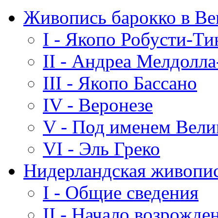
Живопись барокко в В
I - Якопо Робусти-Ти
II - Андреа Мелдолл
III - Якопо Бассано
IV - Веронезе
V - Под именем Вели
VI - Эль Греко
Нидерландская живопис
I - Общие сведения
II - Начало возрожде