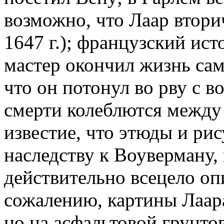
возможно, что Лаар втори
1647 г.); французский исто
мастер окончил жизнь само
что он потонул во рву с во
смерти колеблются между 
известие, что этюды и ри
наследству к Воуверману,
действительно всецело оп
сожалению, картины Лаар
но на асфальтовой грунто