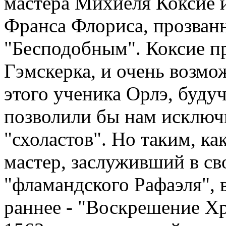
мастера Михиеля Коксие и
Франса Флориса, прозван
"Бесподобным". Коксие п
Гэмскерка, и очень возмо
этого ученика Орлэ, буд
позволили бы нам исключи
"схоластов". Но таким, ка
мастер, заслуживший в св
"фламандского Рафаэля", 
раннее - "Воскрешение Хр