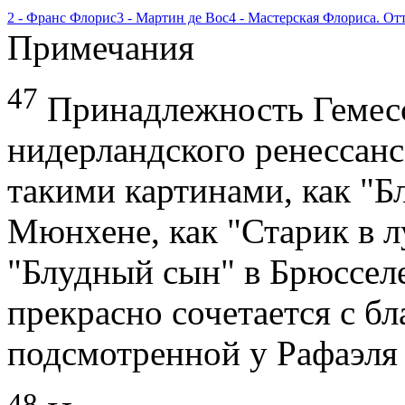
2 - Франс Флорис
3 - Мартин де Вос
4 - Мастерская Флориса. От
Примечания
47
Принадлежность Гемесс
нидерландского ренессанс
такими картинами, как "Б
Мюнхене, как "Старик в л
"Блудный сын" в Брюссел
прекрасно сочетается с б
подсмотренной у Рафаэля
48