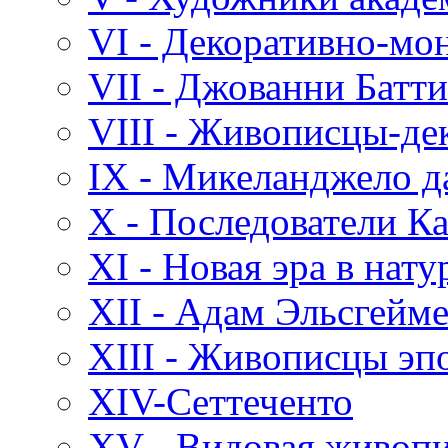
VI - Декоративно-мо
VII - Джованни Батт
VIII - Живописцы-де
IX - Микеланджело д
X - Последователи К
XI - Новая эра в нат
XII - Адам Эльсгейм
XIII - Живописцы эп
XIV-Сеттеченто
XV - Видовая живоп