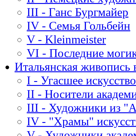
III - Ганс Бургмайер
IV - Семья Гольбейн
V - Kleinmeister
VI - Последние моги
Итальянская живопись в
I - Угасшее искусство
II - Носители акаде
III - Художники из "
IV - "Храмы" искусст
V - Художники акаде