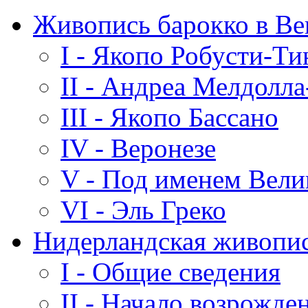
Живопись барокко в В
I - Якопо Робусти-Ти
II - Андреа Мелдолл
III - Якопо Бассано
IV - Веронезе
V - Под именем Вели
VI - Эль Греко
Нидерландская живопис
I - Общие сведения
II - Начало возрожде