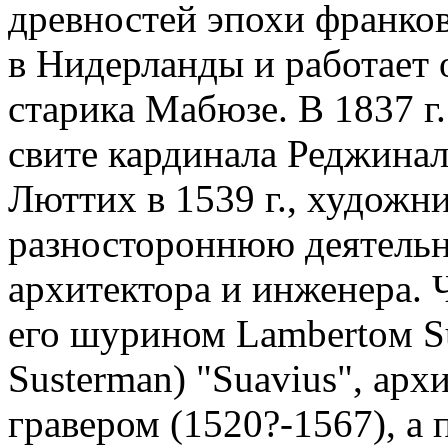
древностей эпохи франков
в Нидерланды и работает 
старика Мабюзе. В 1837 г.
свите кардинала Реджина
Люттих в 1539 г., художн
разностороннюю деятельно
архитектора и инженера.
его шурином Lambertoм S
Susterman) "Suavius", ар
гравером (1520?-1567), а 