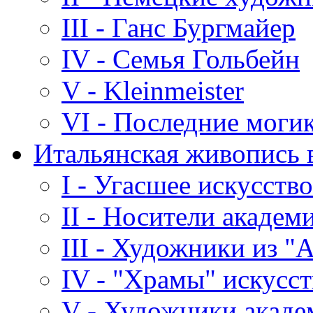
III - Ганс Бургмайер
IV - Семья Гольбейн
V - Kleinmeister
VI - Последние моги
Итальянская живопись в
I - Угасшее искусство
II - Носители акаде
III - Художники из "
IV - "Храмы" искусст
V - Художники акаде