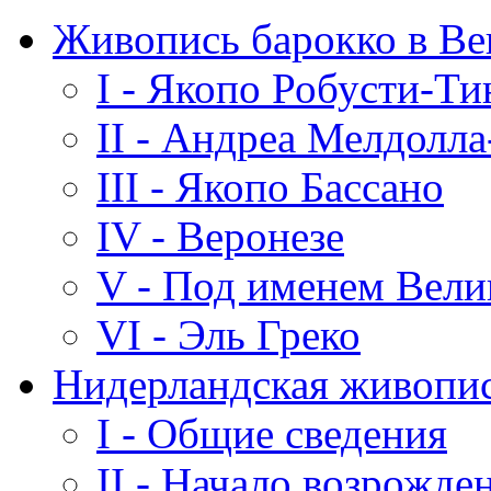
Живопись барокко в В
I - Якопо Робусти-Ти
II - Андреа Мелдолл
III - Якопо Бассано
IV - Веронезе
V - Под именем Вели
VI - Эль Греко
Нидерландская живопис
I - Общие сведения
II - Начало возрожде