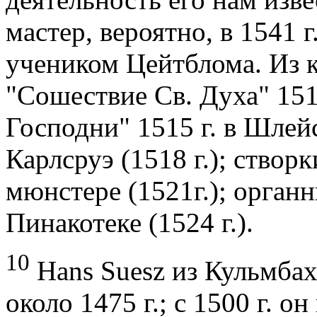
мастер, вероятно, в 1541
учеником Цейтблома. Из к
"Сошествие Св. Духа" 151
Господни" 1515 г. в Шлей
Карлсруэ (1518 г.); створ
мюнстере (1521г.); орган
Пинакотеке (1524 г.).
10
Hans Suesz из Кульмбах
около 1475 г.; с 1500 г. о