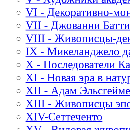
VI - Декоративно-мо
VII - Джованни Батт
VIII - Живописцы-де
IX - Микеланджело д
X - Последователи К
XI - Новая эра в нат
XII - Адам Эльсгейм
XIII - Живописцы эп
XIV-Сеттеченто
XV - Видовая живоп