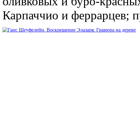
оливковых и буро-красны
Карпаччио и феррарцев; 