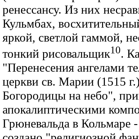
ренессансу. Из них несра
Кульмбах, восхитительны
яркой, светлой гаммой, 
10
тонкий рисовальщик
. К
"Перенесения ангелами те
церкви св. Марии (1515 г.
Богородицы на небо", при
апокалиптическими комп
Грюневальда в Кольмаре -
создано "религиозной фан