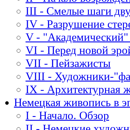
III - Смелые шаги дв
IV - Разрушение стер
V - "Академический"
VI - Перед новой эро
VII - Пейзажисты
VIII - Художники-"ф
IX - Архитектурная 
Немецкая живопись в э
I - Начало. Обзор
II - Немецкие художн