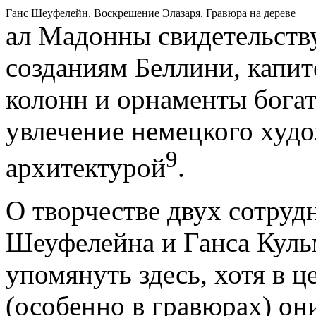
Ганс Шеуфелейн. Воскрешение Элазаря. Гравюра на дереве
ал Мадонны свидетельству
созданиям Беллини, капи
колонн и орнаменты бога
увлечение немецкого худ
9
архитектурой
.
О творчестве двух сотруд
Шеуфелейна и Ганса Куль
упомянуть здесь, хотя в 
(особенно в гравюрах) о