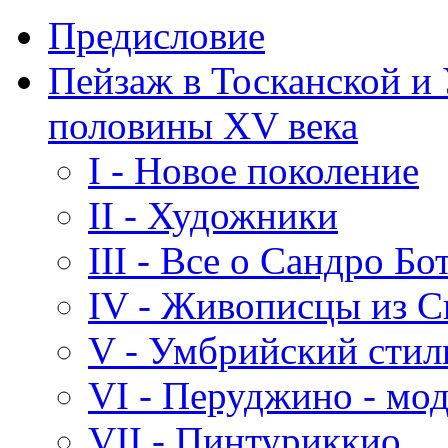
Предисловие
Пейзаж в Тосканской и
половины XV века
I - Новое поколение
II - Художники
III - Все о Сандро Б
IV - Живописцы из 
V - Умбрийский стил
VI - Перуджино - мо
VII - Пинтуриккио