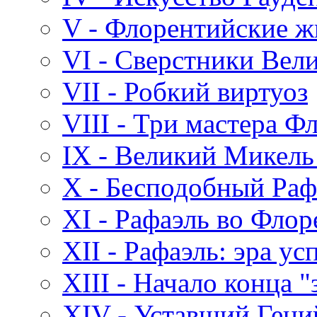
V - Флорентийские 
VI - Сверстники Вел
VII - Робкий виртуоз
VIII - Три мастера Ф
IX - Великий Микель
X - Бесподобный Раф
XI - Рафаэль во Фло
XII - Рафаэль: эра ус
XIII - Начало конца "
XIV - Уставший Гени