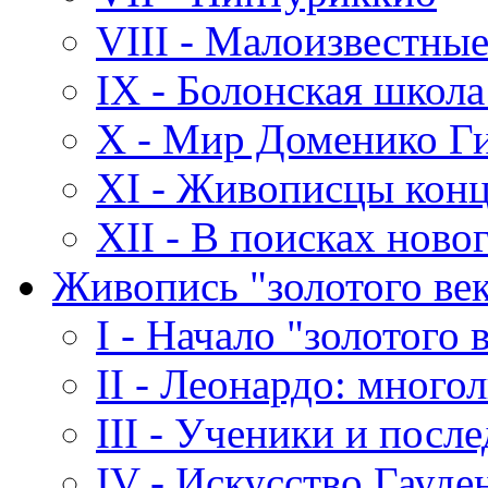
VIII - Малоизвестны
IX - Болонская школ
X - Мир Доменико Г
XI - Живописцы конц
XII - В поисках ново
Живопись "золотого век
I - Начало "золотого 
II - Леонардо: много
III - Ученики и посл
IV - Искусство Гауд