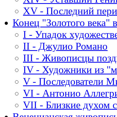
XV - Последний пери
Конец "Золотого века" 
I - Упадок художест
II - Джулио Романо
III - Живописцы позд
IV - Художники из "м
V - Последователи 
VI - Антонио Аллегр
VII - Близкие духом 
Венецианская живопись