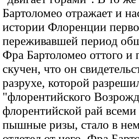
Бартоломео отражает и на
истории Флоренции перво
переживавшей период общ
Фра Бартоломео оттого и п
скучен, что он свидетельс
разрухе, которой разреши
"флорентийского Возрожд
флорентийской рай всеми 
пышные ризы, стало в нем
отлетел от него. Фра Бар