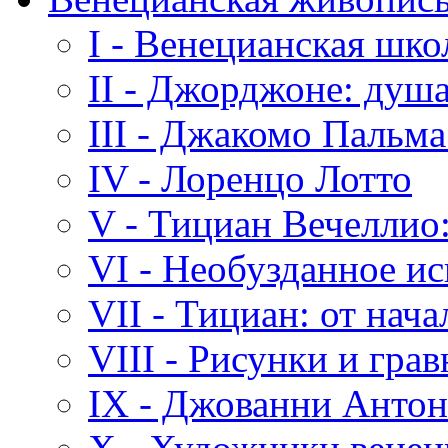
I - Венецианская шк
II - Джорджоне: душа
III - Джакомо Пальм
IV - Лоренцо Лотто
V - Тициан Вечеллио:
VI - Необузданное и
VII - Тициан: от нача
VIII - Рисунки и гра
IX - Джованни Анто