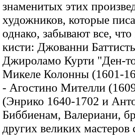
знаменитых этих произвед
художников, которые писа
однако, забывают все, что
кисти: Джованни Баттисты
Джироламо Курти "Ден-то
Микеле Колонны (1601-1681
- Агостино Мителли (1609
(Энрико 1640-1702 и Анто
Биббиенам, Валериани, б
других великих мастеров 