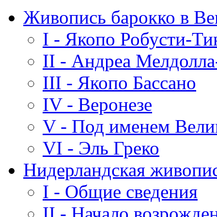
Живопись барокко в В
I - Якопо Робусти-Ти
II - Андреа Мелдолл
III - Якопо Бассано
IV - Веронезе
V - Под именем Вели
VI - Эль Греко
Нидерландская живопис
I - Общие сведения
II - Начало возрожде