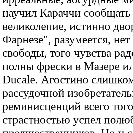
научил Караччи сообщать
великолепие, истинно дв
Фарнезе", разумеется, не
свободы, того чувства ра
полны фрески в Мазере и
Ducale. Агостино слишком
рассудочной изобретатель
реминисценций всего того
страстностью успел полю
предшественников. Но и с