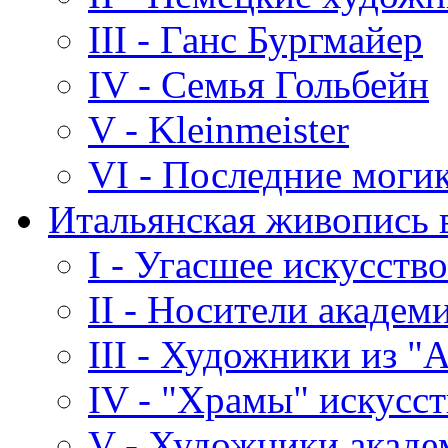
III - Ганс Бургмайер
IV - Семья Гольбейн
V - Kleinmeister
VI - Последние моги
Итальянская живопись в
I - Угасшее искусство
II - Носители акаде
III - Художники из "
IV - "Храмы" искусст
V - Художники акаде