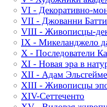
VI - Декоративно-мо
VII - Джованни Батт
VIII - Живописцы-де
IX - Микеланджело д
X - Последователи К
XI - Новая эра в нат
XII - Адам Эльсгейм
XIII - Живописцы эп
XIV-Сеттеченто
XV - Видовая живоп