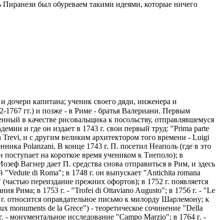
сь Пиранези был обуреваем такими идеями, которые ничего
а и дочери капитана; ученик своего дяди, инженера и
2-1767 гг.) и позже - в Риме - братья Валериани. Первым
ленный в качестве рисовальщика к посольству, отправлявшемуся
мии и где он издает в 1743 г. свои первый труд: "Prima parte
na Trevi, и с другим великим архитектором того времени - Luigi
нника Polanzani. В конце 1743 г. П. посетил Неаполь (где в это
н поступает на короткое время учеником к Тиеполо); в
Иозеф Вагнер дает П. средства снова отправиться в Рим, и здесь
"Vedute di Roma"; в 1748 г. он выпускает "Antichita romana
romani" (частью переиздание прежних офортов); в 1752 г. появляется
я Рима; в 1753 г. - "Trofei di Ottaviano Augusto"; в 1756 г. - "Le
57 г. относится оправдательное письмо к милорду Шарлемону; к
ux monuments de la Grece") - теоретическое сочинение "Della
62 г. - монументальное исследование "Campo Marzio"; в 1764 г. -