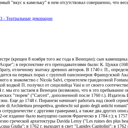
самый "вкус к камельку" в нем отсутствовал совершенно, что ве
3 - Театральные декорации
з Местре (крещен 8 ноября того же года в Венеции); сын каменщик
 Acque"; в перспективе его преподавателями были: К. Цукки (168
рату, отличному знатоку древних авторов. В 1740 г. П., опреде
одится на первых порах с группой пансионеров Французской Акаде
для него и знакомство с Nicola Salvi, строителем грандиозной Fonta
кой водкой П. получил от сицилийца Vasi и от своего соотечестве
 г. мы его застаем в Венеции (возможно, что в это пребывание о
еских "тюрем" ("Carceri", дополненной после 1760 г.). Издатель 
ни. Еще до 1748 г. Пиранeзи начинает работать над своей серией 
arie di Architettura prospettiva, grotteschi sul gusto degli antichi 
(в сотрудничестве с другими граверами), а также два других описани
лиц, 2-ое издание было выпущено сыном Франческо в 1784 г.); к 17
гию греческой архитектуры Davida Leroy ("Les ruines des plus bea
llAcqua Giulia"; в 1762 г. выходит в свет "Lapides Capitolini"; в 17