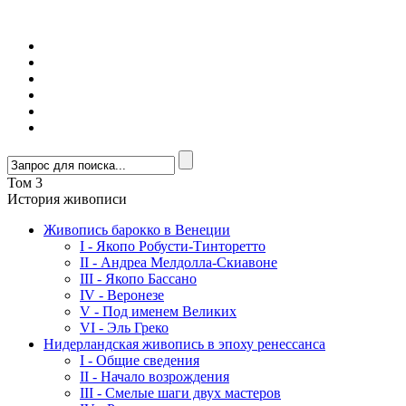
Том 3
История живописи
Живопись барокко в Венеции
I - Якопо Робусти-Тинторетто
II - Андреа Мелдолла-Скиавоне
III - Якопо Бассано
IV - Веронезе
V - Под именем Великих
VI - Эль Греко
Нидерландская живопись в эпоху ренессанса
I - Общие сведения
II - Начало возрождения
III - Смелые шаги двух мастеров