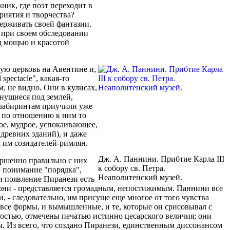
ник, где поэт переходит в
риятия и творчества?
держивать своей фантазии.
ь при своем обследовании
ед мощью и красотой
кую церковь на Авентине и,
spectacle", какая-то
, не видно. Они в кулисах,
янущиеся под землей,
 лабиринтам приучили уже
т по отношению к ним то
ое, мудрое, успокаивающее,
древних зданий), и даже
 им созидателей-римлян.
Дж. А. Паннини. Прибтие Карла III
ершенно правильно с них
к собору св. Петра.
е понимание "порядка",
Неаполитенский музей.
и появление Пиранези есть
ндони - представляется громадным, непостижимым. Паннини все
, - следовательно, им присуще еще многое от того чувства
 все формы, и вымышленные, и те, которые он срисовывал с
ностью, отмечены печатью истинно цесарского величия; они
цы. Из всего, что создано Пиранези, единственным диссонансом