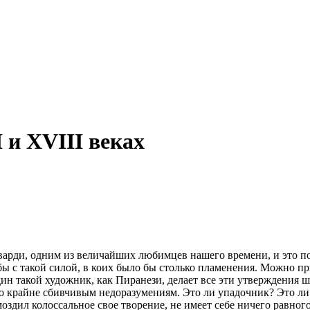
 и XVIII веках
Гварди, одним из величайших любимцев нашего времени, и это по
ы с такой силой, в коих было бы столько пламенения. Можно при
один такой художник, как Пиранези, делает все эти утверждения 
о крайне сбивчивым недоразумениям. Это ли упадочник? Это л
оздил колоссальное свое творение, не имеет себе ничего равного