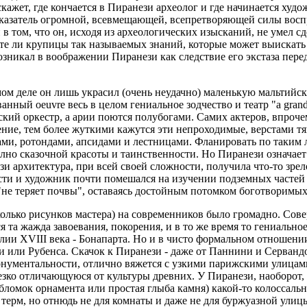
ажет, где кончается в Пиранези археолог и где начинается худож
 показатель огромной, всевмещающей, всепретворяющей силы восп
в том, что он, исходя из археологических изысканий, не умел с
: те ли крупицы так называемых знаний, которые может выискат
озникал в воображении Пиранези как следствие его экстаза пер
мом деле он лишь украсил (очень неудачно) маленькую мальтийс
нный oeuvre весь в целом гениальное зодчество и театр "a grand 
ский оркестр, а арии поются полубогами. Самих актеров, впрочем
ение, тем более жуткими кажутся эти непроходимые, верстами т
ами, ротондами, апсидами и лестницами. Фланировать по таким
лно сказочной красоты и таинственности. Но Пиранези означае
и архитектура, при всей своей сложности, получила что-то зрел
сти и художник почти помешался на изучении подземных частей 
 "не теряет почвы", оставаясь достойным потомком боготворимых
олько рисунков мастера) на современников было громадно. Сов
я та жажда завоевания, покорения, и в то же время то гениально
лии XVIII века - Бонапарта. Но и в чисто формальном отношени
нчи или Рубенса. Скачок к Пиранези - даже от Паннини и Серва
монументальности, отлично вяжется с узкими парижскими улицами
езко отличающуюся от культуры древних. У Пиранези, наоборот,
обломок орнамента или простая глыба камня) какой-то колоссаль
х терм, но отнюдь не для комнаты и даже не для буржуазной ули