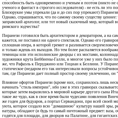
способность быть одновременно и ученым и поэтом (никто не ск
ученого и фантаст в строгого исследователя) - не есть ли это
Близорукие умы упрекали (да и до сих пор упрекают) Пиранези 
Однако, спрашивается, что по самому своему существу ценнее
заправский археолог, или тот новый сказочный мир, который в
римского зодчества?
Пиранези готовился быть архитектором и декоратором, а на са
кажется, не поставил ни одного спектакля. Однако его гравирова
сплошная опера, в которой гремит и разливается сверхчеловече
и только ждешь их выходов. Но тем более распаляется воображ
темницы или эти исполинские дворцы с их мостами, колоннад
художники крута Биббиены-Галли, и многое уже у них было по
же, что Рафаэль к Перуджино или Тициан к Беллини. У Пиранез
статическое (недаром его так интересовали вопросы устойчиво
там, где Пиранези дает полный простор своему увлечению, он
Влияние офортов Пиранези (кроме них, сохранилось лишь неск
начинать "стиль империи", ибо уже в этих гравюрах сказываетс
которые затем выразились в мировой карьере другого сына Ита
такое же чудо, как в свое время были чудесами появления Ви
же годен для будуаров, а портал Сервандони, при всей своей 
уюта, которое создало всю "домашнюю" культуру нашей эры, р
натуры, обладают (и будь то самый ничтожный предмет: ваза, 
годятся для площади, для дворцов на Палатине, для гигантски