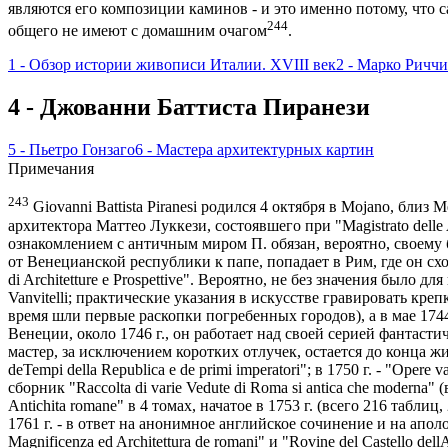
являются его композиции каминов - и это именно потому, что 
244
общего не имеют с домашним очагом
.
1 - Обзор истории живописи Италии. XVIII век
2 - Марко Риччи
4 - Джованни Баттиста Пиранези
5 - Пьетро Гонзаго
6 - Мастера архитектурных картин
Примечания
243
Giovanni Battista Piranesi родился 4 октября в Mojano, бли
архитектора Маттео Луккези, состоявшего при "Magistrato delle
ознакомлением с античным миром П. обязан, вероятно, своему б
от Венецианской республики к папе, попадает в Рим, где он сх
di Architetture e Prospettive". Вероятно, не без значения было 
Vanvitelli; практические указания в искусстве гравировать креп
время шли первые раскопки погребенных городов), а в мае 1744
Венеции, около 1746 г., он работает над своей серией фантастич
мастер, за исключением коротких отлучек, остается до конца жиз
deTempi della Republica e de primi imperatori"; в 1750 г. - "Opere v
сборник "Raccolta di varie Vedute di Roma si antica che moderna" 
Antichita romane" в 4 томах, начатое в 1753 г. (всего 216 таб
1761 г. - в ответ на анонимное английское сочинение и на аполо
Magnificenza ed Architettura de romani" и "Rovine del Castello de