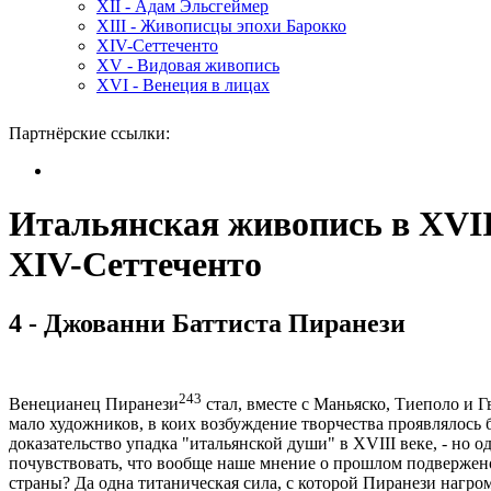
XII - Адам Эльсгеймер
XIII - Живописцы эпохи Барокко
XIV-Сеттеченто
XV - Видовая живопись
XVI - Венеция в лицах
Партнёрские ссылки:
Итальянская живопись в XVII
XIV-Сеттеченто
4 - Джованни Баттиста Пиранези
243
Венецианец Пиранези
стал, вместе с Маньяско, Тиеполо и 
мало художников, в коих возбуждение творчества проявлялось б
доказательство упадка "итальянской души" в XVIII веке, - но 
почувствовать, что вообще наше мнение о прошлом подвержен
страны? Да одна титаническая сила, с которой Пиранези нагром