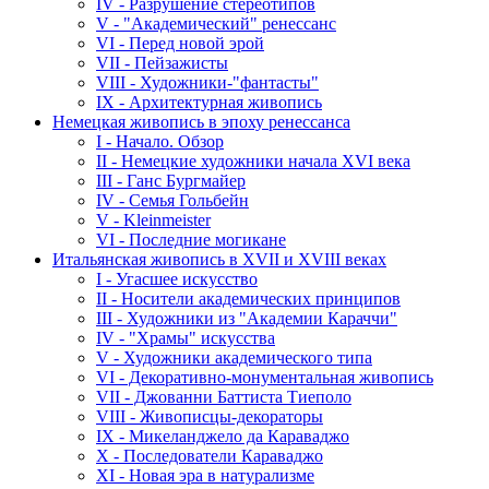
IV - Разрушение стереотипов
V - "Академический" ренессанс
VI - Перед новой эрой
VII - Пейзажисты
VIII - Художники-"фантасты"
IX - Архитектурная живопись
Немецкая живопись в эпоху ренессанса
I - Начало. Обзор
II - Немецкие художники начала XVI века
III - Ганс Бургмайер
IV - Семья Гольбейн
V - Kleinmeister
VI - Последние могикане
Итальянская живопись в XVII и XVIII веках
I - Угасшее искусство
II - Носители академических принципов
III - Художники из "Академии Караччи"
IV - "Храмы" искусства
V - Художники академического типа
VI - Декоративно-монументальная живопись
VII - Джованни Баттиста Тиеполо
VIII - Живописцы-декораторы
IX - Микеланджело да Караваджо
X - Последователи Караваджо
XI - Новая эра в натурализме