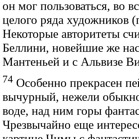
он мог пользоваться, во в
целого ряда художников (
Некоторые авторитеты счи
Беллини, новейшие же нас
Мантеньей и с Альвизе В
7
4
Особенно прекрасен пей
вычурный, нежели обыкнов
воде, над ним горы фанта
Чрезвычайно еще интерес
картине Чимы с фантасти