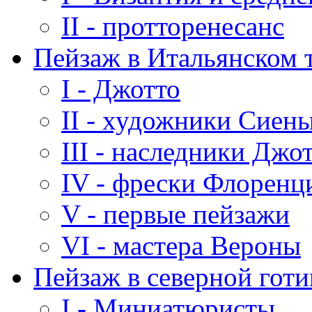
II - протторенесанс
Пейзаж в Итальянском 
I - Джотто
II - художники Сиен
III - наследники Джо
IV - фрески Флоренц
V - первые пейзажи
VI - мастера Вероны
Пейзаж в северной гот
I - Миниатюристы