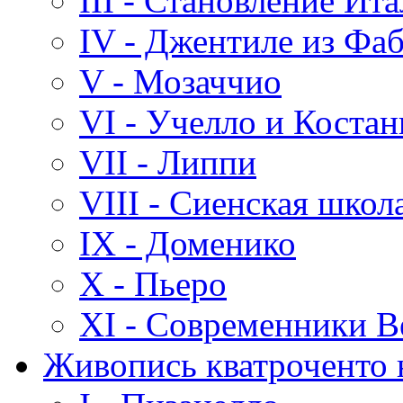
III - Становление Ит
IV - Джентиле из Фа
V - Мозаччио
VI - Учелло и Костан
VII - Липпи
VIII - Сиенская школ
IX - Доменико
X - Пьеро
XI - Современники В
Живопись кватроченто 