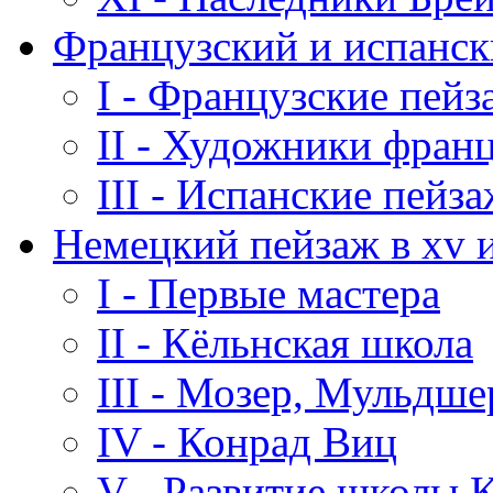
Французский и испанск
I - Французские пей
II - Художники франц
III - Испанские пейз
Немецкий пейзаж в xv и
I - Первые мастера
II - Кёльнская школа
III - Мозер, Мульдше
IV - Конрад Виц
V - Развитие школы 