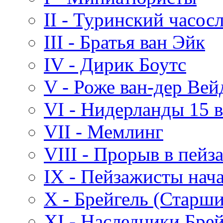
II - Туринский часос
III - Братья ван Эйк
IV - Дирик Боутс
V - Роже ван-дер Вей
VI - Нидерланды 15 в
VII - Мемлинг
VIII - Прорыв в пей
IX - Пейзажисты нача
X - Брейгель (Старш
XI - Наследники Брей