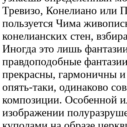
Тревизо, Конелиано или П
пользуется Чима живопи
конелианских стен, взби
Иногда это лишь фантазии
правдоподобные фантазии,
прекрасны, гармоничны и 
опять-таки, одинаково со
композиции. Особенной и
изображении полуразруше
куполами на образе церкв