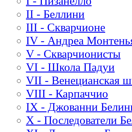
I - Пизанелло
II - Беллини
III - Скварчионе
IV - Андреа Монтень
V - Скварчионисты
VI - Школа Падуи
VII - Венецианская ш
VIII - Карпаччио
IX - Джованни Белин
X - Последователи Б