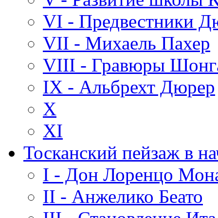
VI - Предвестники Д
VII - Михаель Пахер
VIII - Гравюры Шонг
IX - Альбрехт Дюрер
X
XI
Тосканский пейзаж в на
I - Дон Лоренцо Мон
II - Анжелико Беато