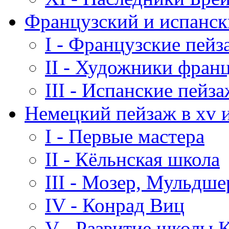
Французский и испанск
I - Французские пей
II - Художники франц
III - Испанские пейз
Немецкий пейзаж в xv и
I - Первые мастера
II - Кёльнская школа
III - Мозер, Мульдше
IV - Конрад Виц
V - Развитие школы 