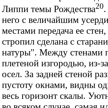
20
Липпи темы Рождества
.
него с величайшим усерди
местами передача ее стен,
стропил сделана с старан
натуры". Между стенами 
плетеной изгородью, из-з
осел. За задней стеной ра
пустоту окнами, видны о
весь горизонт скалы. Уют
во всяком случае, самая и