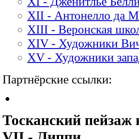
XI - Дженитлье Белл
XII - Антонелло да 
XIII - Веронская шк
XIV - Художники Ви
XV - Художники зап
Партнёрские ссылки:
Тосканский пейзаж 
VII - Липпи