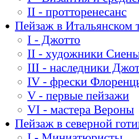
II - протторенесанс
Пейзаж в Итальянском 
I - Джотто
II - художники Сиен
III - наследники Джо
IV - фрески Флоренц
V - первые пейзажи
VI - мастера Вероны
Пейзаж в северной гот
I - Миниатюристы