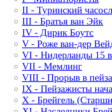
II - Туринский часос
III - Братья ван Эйк
IV - Дирик Боутс
V - Роже ван-дер Вей
VI - Нидерланды 15 в
VII - Мемлинг
VIII - Прорыв в пей
IX - Пейзажисты нача
X - Брейгель (Старш
XI - Наследники Брей