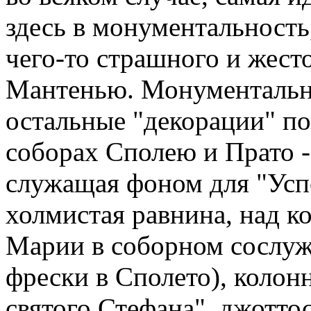
здесь в монументальность
чего-то страшного и жес
Мантенью. Монументальн
остальные "декорации" по
соборах Сполею и Прато -
служащая фоном для "Усп
холмистая равнина, над к
Марии в соборном сослуж
фрески в Сполето), колон
святого Стефана", джотт