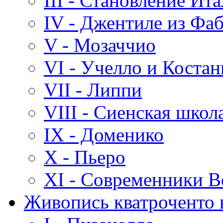
III - Становление Ит
IV - Джентиле из Фа
V - Мозаччио
VI - Учелло и Костан
VII - Липпи
VIII - Сиенская школ
IX - Доменико
X - Пьеро
XI - Современники В
Живопись кватроченто 