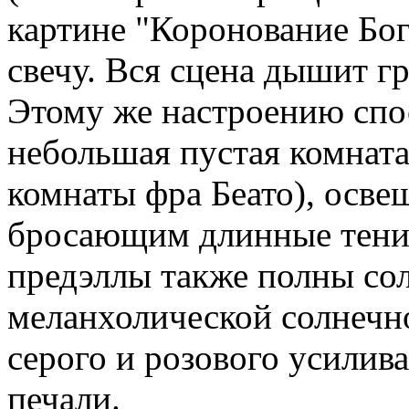
картине "Коронование Бо
свечу. Вся сцена дышит г
Этому же настроению спос
небольшая пустая комната 
комнаты фра Беато), осве
бросающим длинные тени 
предэллы также полны сол
меланхолической солнечно
серого и розового усилив
печали.