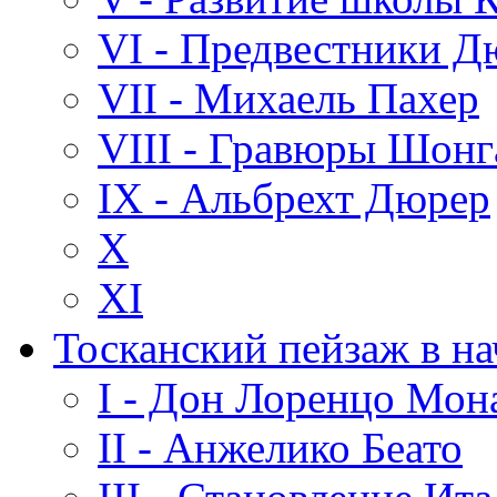
VI - Предвестники Д
VII - Михаель Пахер
VIII - Гравюры Шонг
IX - Альбрехт Дюрер
X
XI
Тосканский пейзаж в на
I - Дон Лоренцо Мон
II - Анжелико Беато