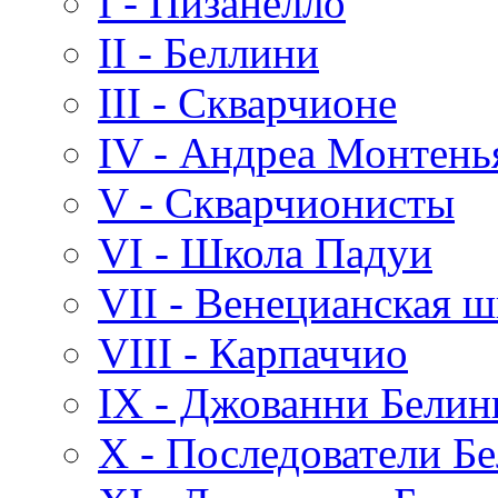
I - Пизанелло
II - Беллини
III - Скварчионе
IV - Андреа Монтень
V - Скварчионисты
VI - Школа Падуи
VII - Венецианская ш
VIII - Карпаччио
IX - Джованни Белин
X - Последователи Б