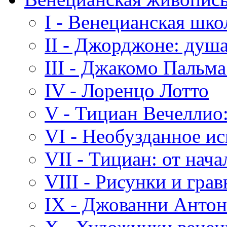
I - Венецианская шк
II - Джорджоне: душа
III - Джакомо Пальм
IV - Лоренцо Лотто
V - Тициан Вечеллио:
VI - Необузданное и
VII - Тициан: от нача
VIII - Рисунки и гра
IX - Джованни Анто