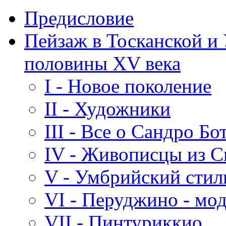
Предисловие
Пейзаж в Тосканской и
половины XV века
I - Новое поколение
II - Художники
III - Все о Сандро Б
IV - Живописцы из 
V - Умбрийский стил
VI - Перуджино - мо
VII - Пинтуриккио