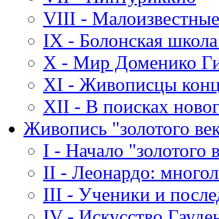
VIII - Малоизвестны
IX - Болонская школ
X - Мир Доменико Г
XI - Живописцы конц
XII - В поисках ново
Живопись "золотого век
I - Начало "золотого 
II - Леонардо: много
III - Ученики и посл
IV - Искусство Гауд