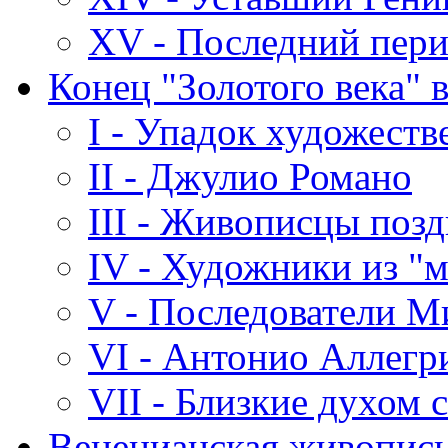
XV - Последний пери
Конец "Золотого века" 
I - Упадок художест
II - Джулио Романо
III - Живописцы позд
IV - Художники из "м
V - Последователи 
VI - Антонио Аллегр
VII - Близкие духом 
Венецианская живопись