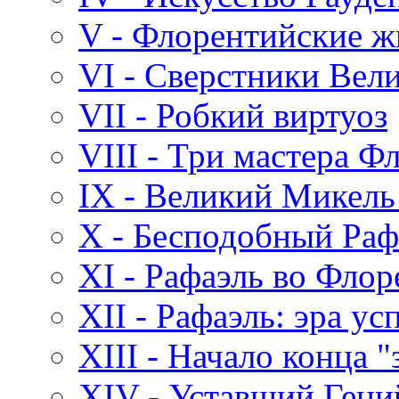
V - Флорентийские 
VI - Сверстники Вел
VII - Робкий виртуоз
VIII - Три мастера Ф
IX - Великий Микель
X - Бесподобный Раф
XI - Рафаэль во Фло
XII - Рафаэль: эра ус
XIII - Начало конца "
XIV - Уставший Гени