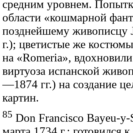
сред­ним уровнем. Попытк
области «кошмарной фант
позднейшему живописцу Jos
г.); цветистые же костюмы
на «Romeria», вдохновили
виртуоза испанской живоп
—1874 гг.) на созда­ние 
картин.
85
Don Francisco Bayeu-y-S
марта 1734 г.; готовился к