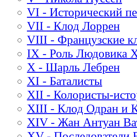
VI - Исторический п
VII - Клод Лоррен
VIII - Французские к
IX - Роль Людовика X
X - Шарль Лебрен
XI - Баталисты
XII - Колористы-ист
XIII - Клод Одран и
XIV - Жан Антуан Ва
XV - Последователи 