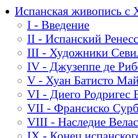
Испанская живопись с 
I - Введение
II - Испанский Ренес
III - Художники Сев
IV - Джузеппе де Риб
V - Хуан Батисто Ма
VI - Диего Родригес 
VII - Франсиско Сур
VIII - Наследие Вела
IX - Конец испанског