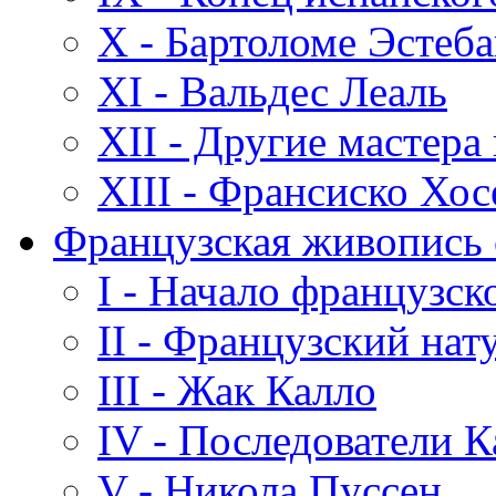
X - Бартоломе Эстеб
XI - Вальдес Леаль
XII - Другие мастера
XIII - Франсиско Хос
Французская живопись с
I - Начало французск
II - Французский нат
III - Жак Калло
IV - Последователи К
V - Никола Пуссен